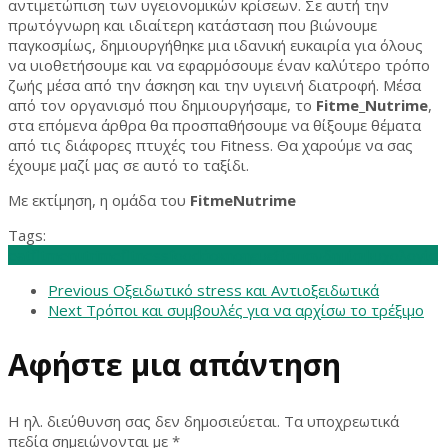
αντιμετώπιση των υγειονομικών κρίσεων. Σε αυτή την
πρωτόγνωρη και ιδιαίτερη κατάσταση που βιώνουμε
παγκοσμίως, δημιουργήθηκε μια ιδανική ευκαιρία για όλους
να υιοθετήσουμε και να εφαρμόσουμε έναν καλύτερο τρόπο
ζωής μέσα από την άσκηση και την υγιεινή διατροφή. Μέσα
από τον οργανισμό που δημιουργήσαμε, το
Fitme_Nutrime
,
στα επόμενα άρθρα θα προσπαθήσουμε να θίξουμε θέματα
από τις διάφορες πτυχές του Fitness. Θα χαρούμε να σας
έχουμε μαζί μας σε αυτό το ταξίδι.
Με εκτίμηση, η ομάδα του
FitmeNutrime
Tags:
eat
fitmenutrime
fitness
food
άσκηση
ευεξία
πανδημία
ψυχολογία
Previous
Οξειδωτικό stress και Αντιοξειδωτικά
Next
Τρόποι και συμβουλές για να αρχίσω το τρέξιμο
Αφήστε μια απάντηση
Η ηλ. διεύθυνση σας δεν δημοσιεύεται.
Τα υποχρεωτικά
πεδία σημειώνονται με
*