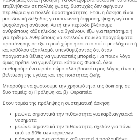
επιβλήθηκαν σε πολλές χώρες, δυστυχώς δεν αφήνουν
περιθώρια για πολλές δραστηριότητες. Έτσι, η άσκηση είναι
μια ιδανική διέξοδος για κοινωνική έκφραση, ψυχαγωγία και
ψυχολογική ανάταση. Αυτή την περίοδο βλέπουμε
ανθρώπους κάθε ηλικίας να βγαίνουν έξω για περπάτημα ή
για τρέξιμο. Ανθρώπους να εκτελούν ποικίλα προγράμματα
προπόνησης σε εξωτερικό χώρο ή και στο σπίτι με ελάχιστο ή
και καθόλου εξοπλισμό, υπενθυμίζοντας ότι όταν
πραγματικά θέλεις να γυμναστείς μπορείς. Για ποιον λόγο
όμως πρέπει να γυμνάζεται κάποιος; Φυσικά, όλοι
επιθυμούμε ένα ωραίο σώμα αλλά βασικότερος λόγος είναι η
βελτίωση της υγείας και της ποιότητας ζωής.
Μπορούμε να χωρίσουμε την χρησιμότητα της άσκησης σε
δυο τομείς: α) Πρόληψη και β) Θεραπεία
Στον τομέα της πρόληψης η συστηματική άσκηση:
μειώνει σημαντικά την πιθανότητα για καρδιαγγειακά
νοσήματα
μειώνει σημαντικά την πιθανότητα, σχεδόν για πάνω
από το 80% των καρκίνων
η άσκηση με αντιστάσεις καθυστερεί ή προλαμβάνει